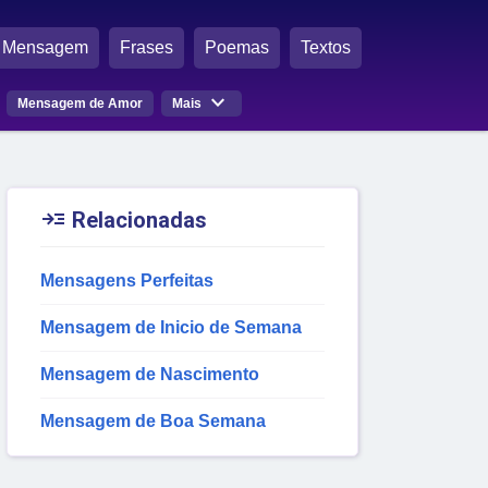
Mensagem
Frases
Poemas
Textos

Mensagem de Amor
Mais

Relacionadas
Mensagens Perfeitas
Mensagem de Inicio de Semana
Mensagem de Nascimento
Mensagem de Boa Semana