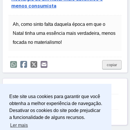
menos consumista
Ah, como sinto falta daquela época em que o
Natal tinha uma essência mais verdadeira, menos
focada no materialismo!
copiar

Relacionadas
Este site usa cookies para garantir que você
Frases para Celular
obtenha a melhor experiência de navegação.
Desativar os cookies do site pode prejudicar
Frases Sobre o Tempo
a funcionalidade de alguns recursos.
Ler mais