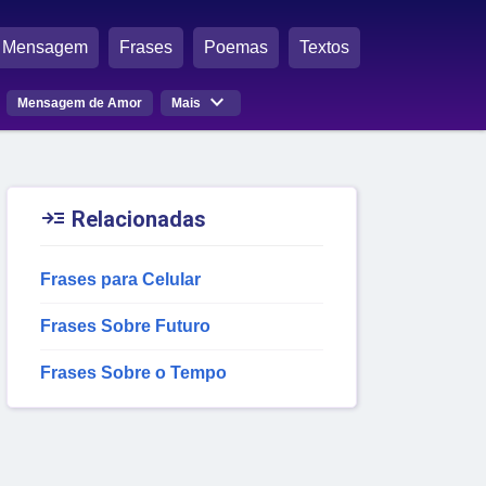
Mensagem
Frases
Poemas
Textos

Mensagem de Amor
Mais

Relacionadas
Frases para Celular
Frases Sobre Futuro
Frases Sobre o Tempo