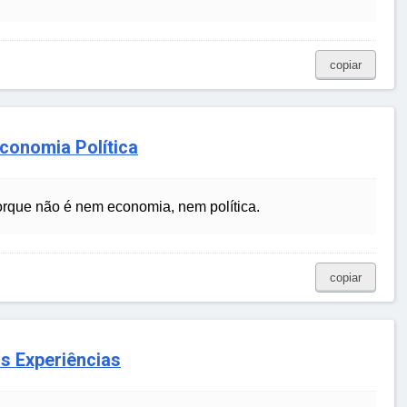
copiar
Economia Política
rque não é nem economia, nem política.
copiar
as Experiências