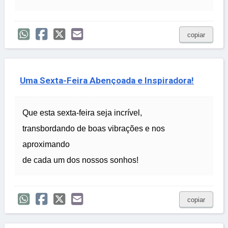
copiar
Uma Sexta-Feira Abençoada e Inspiradora!
Que esta sexta-feira seja incrível,
transbordando de boas vibrações e nos
aproximando
de cada um dos nossos sonhos!
copiar