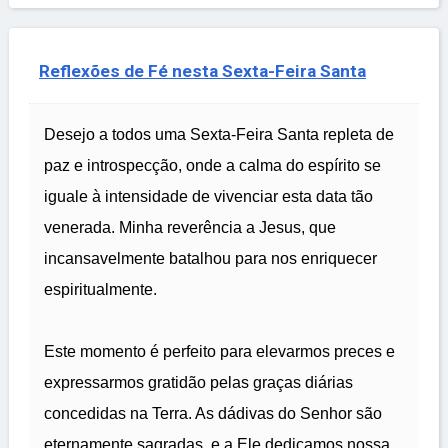
Reflexões de Fé nesta Sexta-Feira Santa
Desejo a todos uma Sexta-Feira Santa repleta de
paz e introspecção, onde a calma do espírito se
iguale à intensidade de vivenciar esta data tão
venerada. Minha reverência a Jesus, que
incansavelmente batalhou para nos enriquecer
espiritualmente.
Este momento é perfeito para elevarmos preces e
expressarmos gratidão pelas graças diárias
concedidas na Terra. As dádivas do Senhor são
eternamente sagradas, e a Ele dedicamos nossa