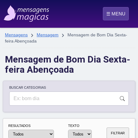
☰ MENU


Mensagens
Mensagem
Mensagem de Bom Dia Sexta-
feira Abençoada
Mensagem de Bom Dia Sexta-
feira Abençoada
BUSCAR CATEGORIAS
RESULTADOS
TEXTO
FILTRAR