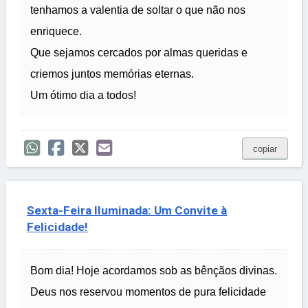
tenhamos a valentia de soltar o que não nos
enriquece.
Que sejamos cercados por almas queridas e
criemos juntos memórias eternas.
Um ótimo dia a todos!
copiar
Sexta-Feira Iluminada: Um Convite à
Felicidade!
Bom dia! Hoje acordamos sob as bênçãos divinas.
Deus nos reservou momentos de pura felicidade