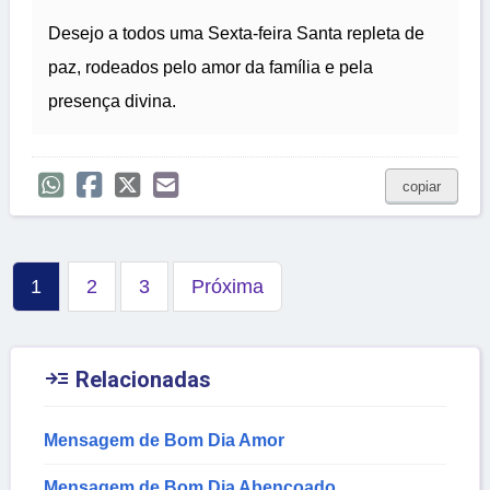
Desejo a todos uma Sexta-feira Santa repleta de
paz, rodeados pelo amor da família e pela
presença divina.
copiar
1
2
3
Próxima

Relacionadas
Mensagem de Bom Dia Amor
Mensagem de Bom Dia Abençoado