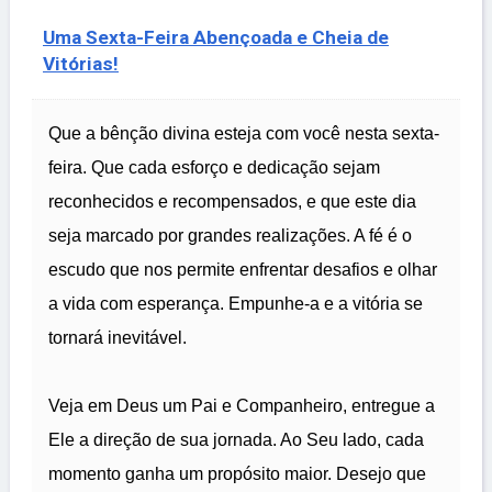
Uma Sexta-Feira Abençoada e Cheia de
Vitórias!
Que a bênção divina esteja com você nesta sexta-
feira. Que cada esforço e dedicação sejam
reconhecidos e recompensados, e que este dia
seja marcado por grandes realizações. A fé é o
escudo que nos permite enfrentar desafios e olhar
a vida com esperança. Empunhe-a e a vitória se
tornará inevitável.
Veja em Deus um Pai e Companheiro, entregue a
Ele a direção de sua jornada. Ao Seu lado, cada
momento ganha um propósito maior. Desejo que