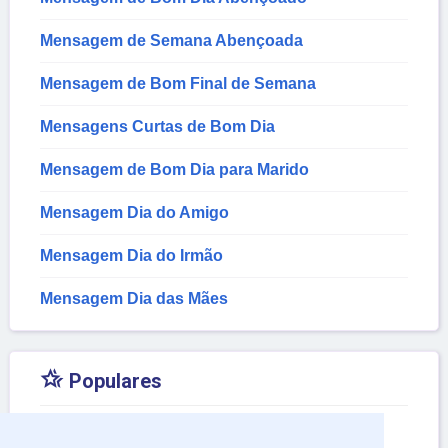
Mensagem de Semana Abençoada
Mensagem de Bom Final de Semana
Mensagens Curtas de Bom Dia
Mensagem de Bom Dia para Marido
Mensagem Dia do Amigo
Mensagem Dia do Irmão
Mensagem Dia das Mães

Populares
Mensagem de Aniversário para Irmã