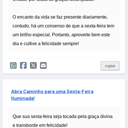
O encanto da vida se faz presente diariamente,
contudo, há um consenso de que a sexta-feira tem
um brilho especial. Portanto, aproveite bem este
dia e cultive a felicidade sempre!
copiar
Abra Caminho para uma Sexta-Feira
Iluminada!
Que sua sexta-feira seja tocada pela graça divina
e transborde em felicidade!