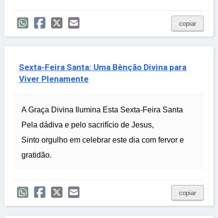
copiar
Sexta-Feira Santa: Uma Bênção Divina para
Viver Plenamente
A Graça Divina Ilumina Esta Sexta-Feira Santa
Pela dádiva e pelo sacrifício de Jesus,
Sinto orgulho em celebrar este dia com fervor e
gratidão.
copiar