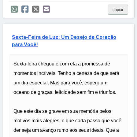
copiar
Sexta-Feira de Luz: Um Desejo de Coração
para Você!
Sexta-feira chegou e com ela a promessa de
momentos incríveis. Tenho a certeza de que será
um dia especial. Mas para você, espero um
oceano de graças, felicidade sem fim e triunfos.
Que este dia se grave em sua memória pelos
motivos mais alegres, e que cada passo que você
der seja um avanço rumo aos seus ideais. Que a