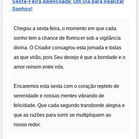
Sexta-Feira Abençoada: Um Dia para Realizar
Sonhos!
Chegou a sexta-feira, o momento em que cada
sonho tem a chance de florescer sob a vigilância
divina. O Criador consagrou esta jornada e todas
as que virão, pois Seu desejo é que a bondade e o
amor reinem entre nós.
Encaremos esta sexta com o coração repleto de
serenidade e nossas mentes vibrando de
felicidade. Que cada segundo transborde alegria e
que as razões para sorrir se multipliquem ao
nosso redor.