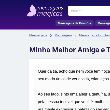
Buscar
Mensagens de Bom Dia
Mensage


Mensagens
Mensagem
Mensagens Bonitas
Minha Melhor Amiga e T
Querida tia, acho que nem você tem noçã
seu modo único de ver a vida, criar laços
Ao seu lado, sinto uma alegria genuína,
pela pessoa incrível que você é: mulher,
realmente expressar a beleza do seu ser,