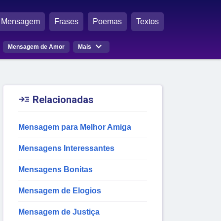
Mensagem
Frases
Poemas
Textos

Mensagem de Amor
Mais

Relacionadas
Mensagem para Melhor Amiga
Mensagens Interessantes
Mensagens Bonitas
Mensagem de Elogios
Mensagem de Justiça