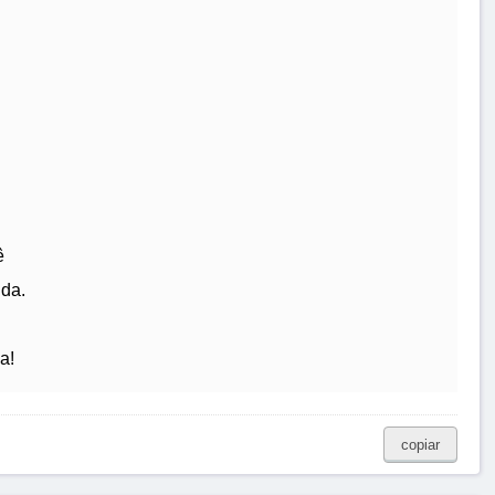
ê
ida.
a!
copiar