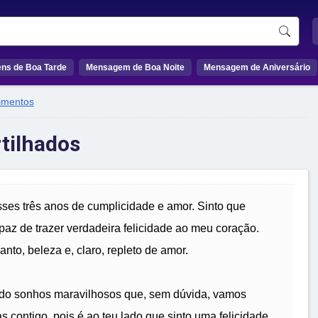
ns de Boa Tarde
Mensagem de Boa Noite
Mensagem de Aniversário
imentos
tilhados
es três anos de cumplicidade e amor. Sinto que
paz de trazer verdadeira felicidade ao meu coração.
to, beleza e, claro, repleto de amor.
cido sonhos maravilhosos que, sem dúvida, vamos
s contigo, pois é ao teu lado que sinto uma felicidade