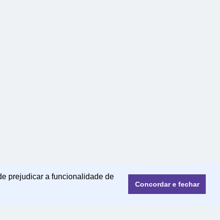
de prejudicar a funcionalidade de
Concordar e fechar
© 2022 | mensagensmagicas.com.br