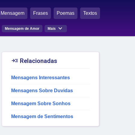
Mensagem
Frases
Poemas
Textos

Mensagem de Amor
Mais

Relacionadas
Mensagens Interessantes
Mensagens Sobre Duvidas
Mensagem Sobre Sonhos
Mensagem de Sentimentos