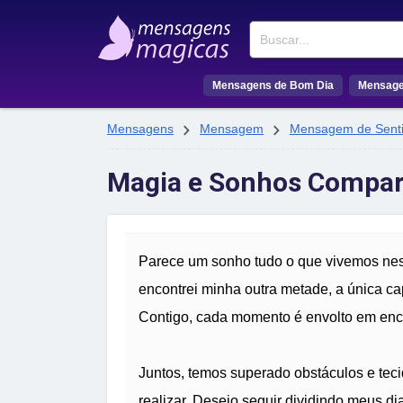
Buscar
Mensagens de Bom Dia
Mensage


Mensagens
Mensagem
Mensagem de Sent
Magia e Sonhos Compar
Parece um sonho tudo o que vivemos ness
encontrei minha outra metade, a única ca
Contigo, cada momento é envolto em encan
Juntos, temos superado obstáculos e te
realizar. Desejo seguir dividindo meus dia