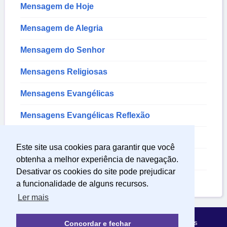
Mensagem de Hoje
Mensagem de Alegria
Mensagem do Senhor
Mensagens Religiosas
Mensagens Evangélicas
Mensagens Evangélicas Reflexão
Mensagem de Deus
Este site usa cookies para garantir que você
Mensagem de Sentimentos
obtenha a melhor experiência de navegação.
Desativar os cookies do site pode prejudicar
Mensagem Sobre a Vida
a funcionalidade de alguns recursos.
Ler mais
Política de Privacidade
Sobre Mensagens Mágicas
Concordar e fechar