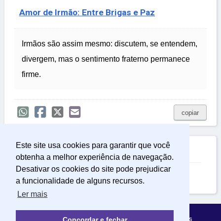
Amor de Irmão: Entre Brigas e Paz
Irmãos são assim mesmo: discutem, se entendem,
divergem, mas o sentimento fraterno permanece
firme.
copiar
Este site usa cookies para garantir que você

Relacionadas
obtenha a melhor experiência de navegação.
Desativar os cookies do site pode prejudicar
Frases para Irmão
a funcionalidade de alguns recursos.
Ler mais
Política de Privacidade
Sobre Mensagens Mágicas
Concordar e fechar