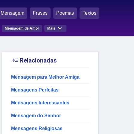
Mensagem
Frases
Poemas
Textos

Mensagem de Amor
Mais

Relacionadas
Mensagem para Melhor Amiga
Mensagens Perfeitas
Mensagens Interessantes
Mensagem do Senhor
Mensagens Religiosas