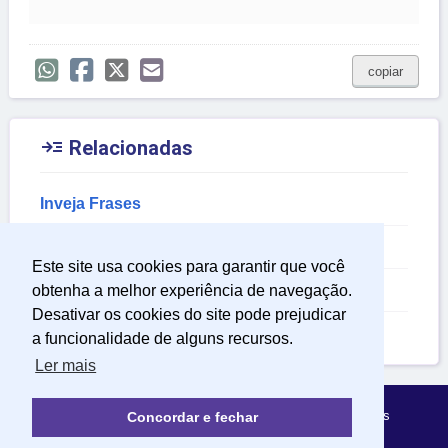
copiar

Relacionadas
Inveja Frases
Frases de Pensamentos Sobre a Vida
Este site usa cookies para garantir que você
Frases para Recalcadas
obtenha a melhor experiência de navegação.
Desativar os cookies do site pode prejudicar
Frases para Pessoas Invejosas
a funcionalidade de alguns recursos.
Ler mais
Política de Privacidade
Sobre Mensagens Mágicas
Concordar e fechar