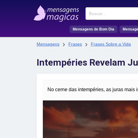
Buscar
Mensagens de Bom Dia
Mensage


Mensagens
Frases
Frases Sobre a Vida
Intempéries Revelam J
No cerne das intempéries, as juras mais i