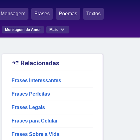
Mensagem
Frases
Poemas
Textos

Mensagem de Amor
Mais

Relacionadas
Frases Interessantes
Frases Perfeitas
Frases Legais
Frases para Celular
Frases Sobre a Vida