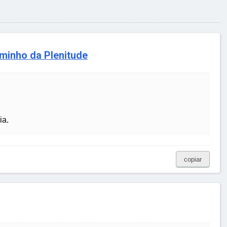
minho da Plenitude
ia.
copiar