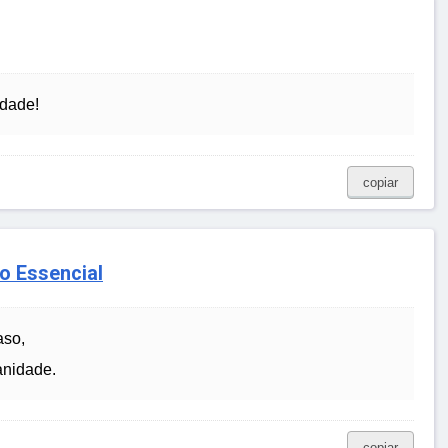
idade!
copiar
o Essencial
aso,
anidade.
copiar