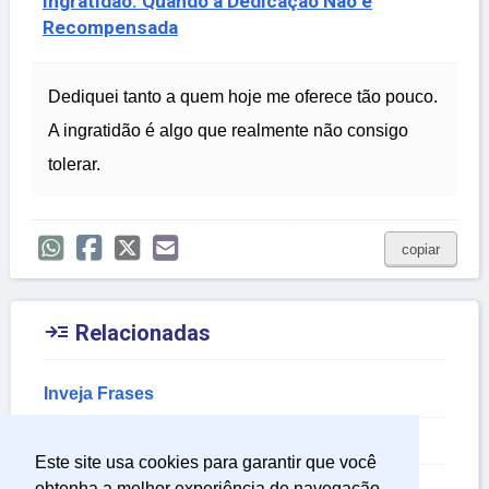
Ingratidão: Quando a Dedicação Não é
Recompensada
Dediquei tanto a quem hoje me oferece tão pouco.
A ingratidão é algo que realmente não consigo
tolerar.
copiar

Relacionadas
Inveja Frases
Ingratidão Frases
Este site usa cookies para garantir que você
Frases de Recalque
obtenha a melhor experiência de navegação.