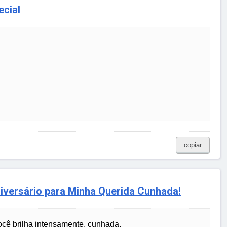
ecial
copiar
versário para Minha Querida Cunhada!
cê brilha intensamente, cunhada.