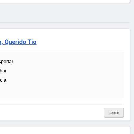
, Querido Tio
spertar
har
cia.
copiar