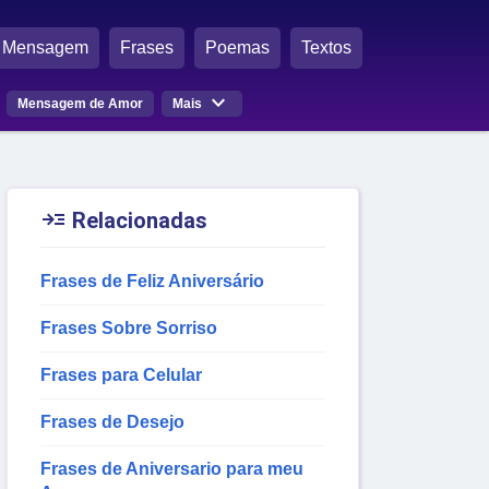
Mensagem
Frases
Poemas
Textos

Mensagem de Amor
Mais

Relacionadas
Frases de Feliz Aniversário
Frases Sobre Sorriso
Frases para Celular
Frases de Desejo
Frases de Aniversario para meu