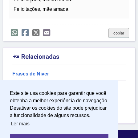
Felicitações, mãe amada!
copiar

Relacionadas
Frases de Niver
Belas Frases
Este site usa cookies para garantir que você
Frases de Parabéns
obtenha a melhor experiência de navegação.
Desativar os cookies do site pode prejudicar
Frases de Aniversário para Tio
a funcionalidade de alguns recursos.
Ler mais