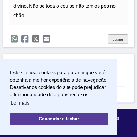
divino. Não se toca o céu se não tem os pés no
chão.
copiar

Relacionadas
Este site usa cookies para garantir que você
Frases Interessantes
obtenha a melhor experiência de navegação.
Desativar os cookies do site pode prejudicar
Frases Perfeitas
a funcionalidade de alguns recursos.
Ler mais
Política de Privacidade
Sobre Mensagens Mágicas
Concordar e fechar
© 2022 | mensagensmagicas.com.br