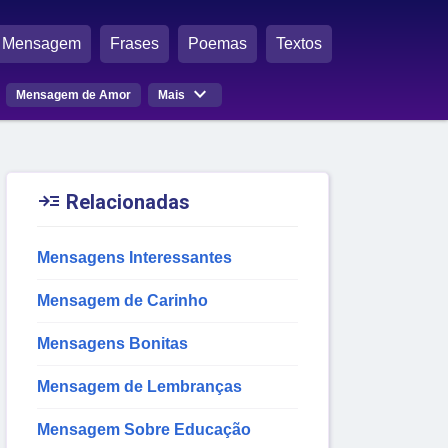
Mensagem
Frases
Poemas
Textos

Mensagem de Amor
Mais

Relacionadas
Mensagens Interessantes
Mensagem de Carinho
Mensagens Bonitas
Mensagem de Lembranças
Mensagem Sobre Educação