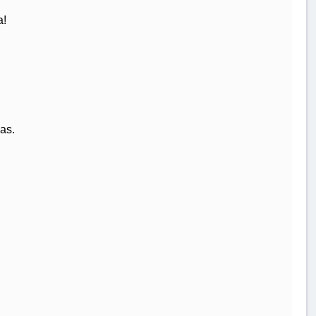
a!
as.