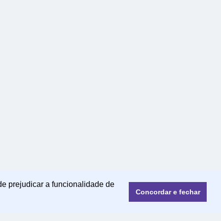
de prejudicar a funcionalidade de
Concordar e fechar
© 2022 | mensagensmagicas.com.br