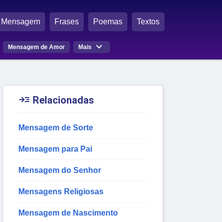
Mensagem
Frases
Poemas
Textos

Mensagem de Amor
Mais

Relacionadas
Mensagem de Sorte
Mensagem para Pai
Mensagem do Senhor
Mensagens Religiosas
Mensagem de Nascimento