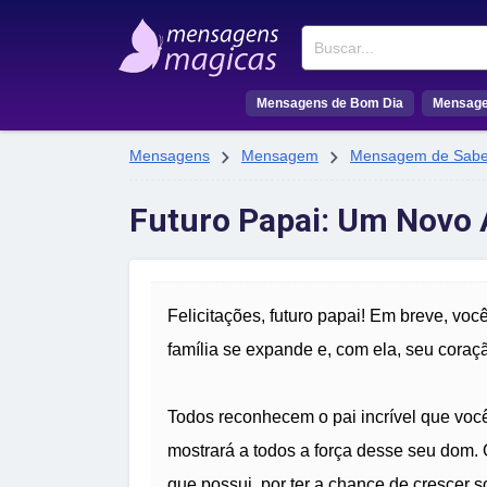
Buscar
Mensagens de Bom Dia
Mensage


Mensagens
Mensagem
Mensagem de Sabe
Futuro Papai: Um Novo
Felicitações, futuro papai! Em breve, vo
família se expande e, com ela, seu coraç
Todos reconhecem o pai incrível que você
mostrará a todos a força desse seu dom.
que possui, por ter a chance de crescer 