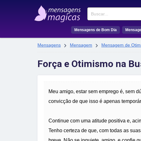
Buscar
Mensagens de Bom Dia
Mensage


Mensagens
Mensagem
Mensagem de Otim
Força e Otimismo na Bu
Meu amigo, estar sem emprego é, sem dúv
convicção de que isso é apenas temporár
Continue com uma atitude positiva e, aci
Tenho certeza de que, com todas as sua
breve. Não se inquiete, amigo, e confie qu