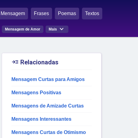
Mensagem
Frases
Poemas
Textos

Mensagem de Amor
Mais

Relacionadas
Mensagem Curtas para Amigos
Mensagens Positivas
Mensagens de Amizade Curtas
Mensagens Interessantes
Mensagens Curtas de Otimismo