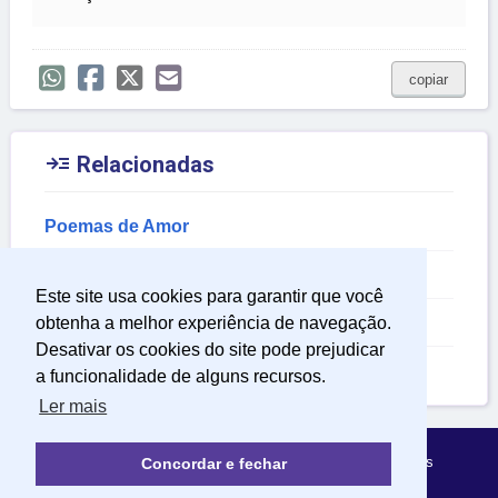
copiar

Relacionadas
Poemas de Amor
Mensagem para as Mães
Este site usa cookies para garantir que você
Mensagem de Sentimentos
obtenha a melhor experiência de navegação.
Desativar os cookies do site pode prejudicar
Poemas para Mãe
a funcionalidade de alguns recursos.
Ler mais
Política de Privacidade
Sobre Mensagens Mágicas
Concordar e fechar