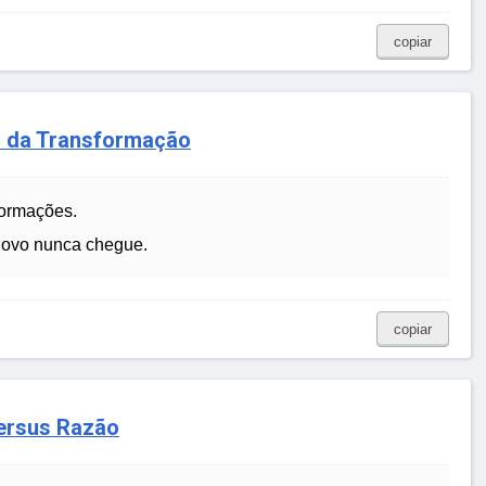
copiar
o da Transformação
formações.
 novo nunca chegue.
copiar
ersus Razão