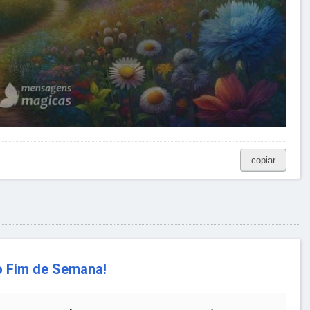
copiar
o Fim de Semana!