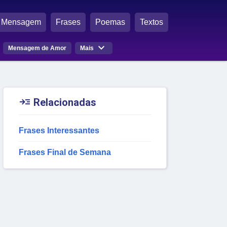
Mensagem
Frases
Poemas
Textos

Mensagem de Amor
Mais

Relacionadas
Frases Interessantes
Frases Final de Semana