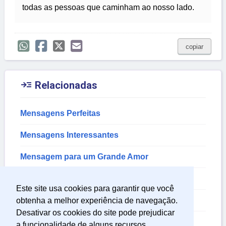
todas as pessoas que caminham ao nosso lado.
copiar

Relacionadas
Mensagens Perfeitas
Mensagens Interessantes
Mensagem para um Grande Amor
Mensagem de Feliz Natal
Este site usa cookies para garantir que você
Mensagem de Natal e Ano Novo
obtenha a melhor experiência de navegação.
Desativar os cookies do site pode prejudicar
Mensagem de Força
a funcionalidade de alguns recursos.