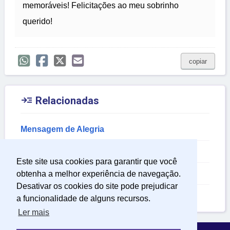
memoráveis! Felicitações ao meu sobrinho
querido!
copiar

Relacionadas
Mensagem de Alegria
Mensagem do Senhor
Este site usa cookies para garantir que você
Mensagens Religiosas
obtenha a melhor experiência de navegação.
Desativar os cookies do site pode prejudicar
Mensagem de Aniversário para Sobrinha
a funcionalidade de alguns recursos.
Ler mais