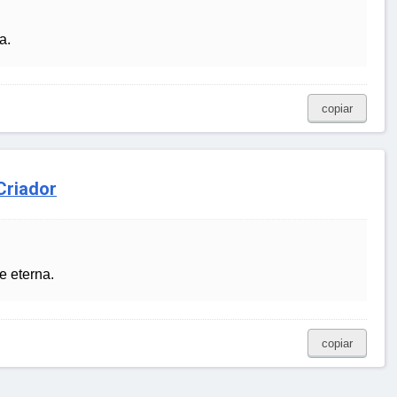
a.
copiar
Criador
e eterna.
copiar