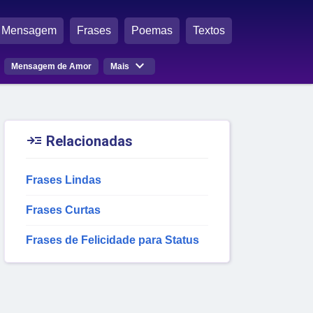
Mensagem
Frases
Poemas
Textos

Mensagem de Amor
Mais

Relacionadas
Frases Lindas
Frases Curtas
Frases de Felicidade para Status