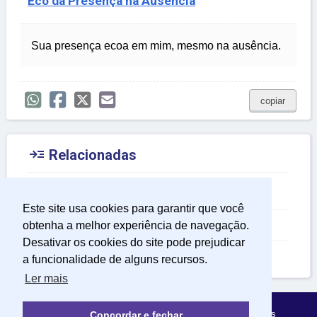
Eco da Presença na Ausência
Sua presença ecoa em mim, mesmo na ausência.
copiar

Relacionadas
Frases para Celular
Este site usa cookies para garantir que você
Frases de Reflexão
obtenha a melhor experiência de navegação.
Desativar os cookies do site pode prejudicar
Frases Sobre o Tempo
a funcionalidade de alguns recursos.
Ler mais
Política de Privacidade
Sobre Mensagens Mágicas
Concordar e fechar