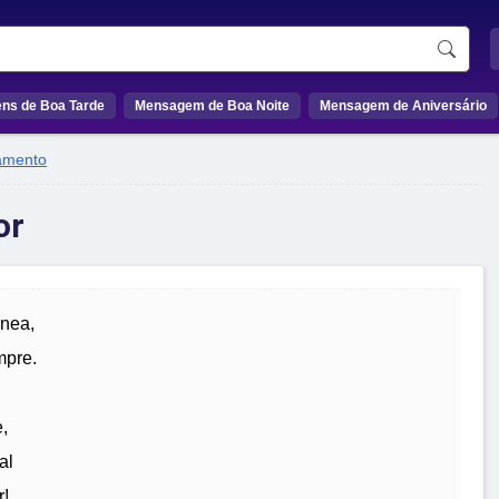
ns de Boa Tarde
Mensagem de Boa Noite
Mensagem de Aniversário
amento
or
ânea,
mpre.
,
al
r!