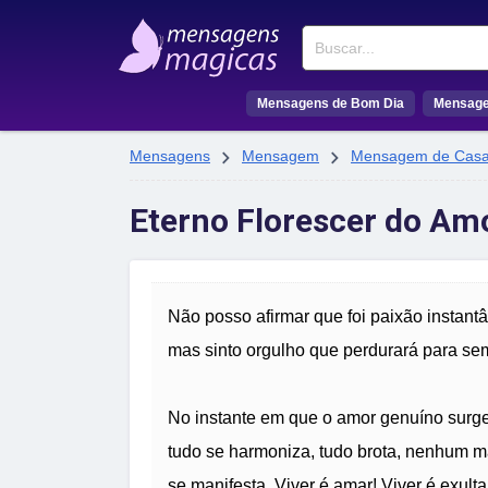
Buscar
Mensagens de Bom Dia
Mensage


Mensagens
Mensagem
Mensagem de Cas
Eterno Florescer do Am
Não posso afirmar que foi paixão instant
mas sinto orgulho que perdurará para se
No instante em que o amor genuíno surge
tudo se harmoniza, tudo brota, nenhum m
se manifesta. Viver é amar! Viver é exulta