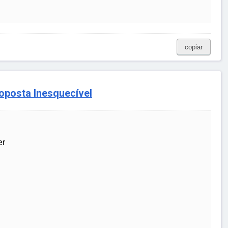
copiar
oposta Inesquecível
er