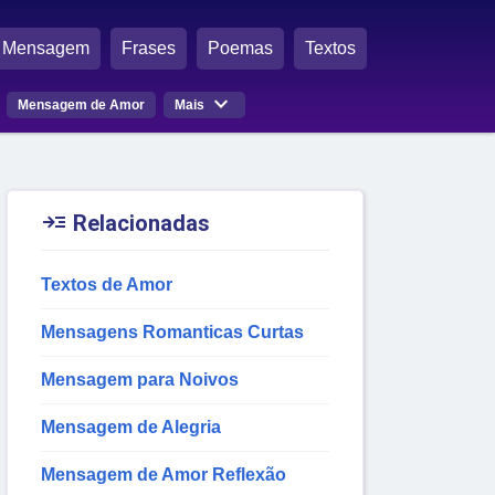
Mensagem
Frases
Poemas
Textos

Mensagem de Amor
Mais

Relacionadas
Textos de Amor
Mensagens Romanticas Curtas
Mensagem para Noivos
Mensagem de Alegria
Mensagem de Amor Reflexão