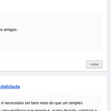
os amigos.
copiar
idelidade
a, é necessário ser bem mais do que um simples
 uma essência que ressoe e, acima de tudo, valorizar a