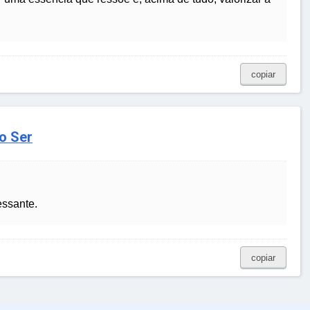
copiar
o Ser
essante.
copiar