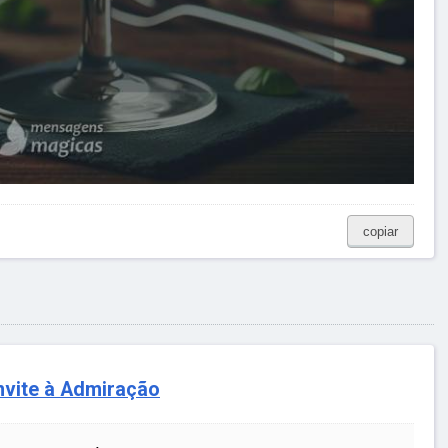
copiar
nvite à Admiração