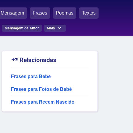
Mensagem
Frases
Poemas
Textos

Mensagem de Amor
Mais

Relacionadas
Frases para Bebe
Frases para Fotos de Bebê
Frases para Recem Nascido