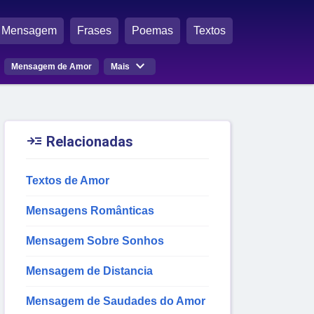
Mensagem
Frases
Poemas
Textos

Mensagem de Amor
Mais

Relacionadas
Textos de Amor
Mensagens Românticas
Mensagem Sobre Sonhos
Mensagem de Distancia
Mensagem de Saudades do Amor