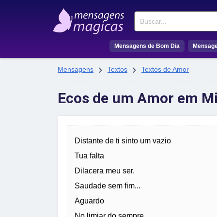
Buscar
Mensagens de Bom Dia
Mensage


Mensagens
Textos
Textos de Amor
Ecos de um Amor em Mi
Distante de ti sinto um vazio
Tua falta
Dilacera meu ser.
Saudade sem fim...
Aguardo
No limiar do sempre.