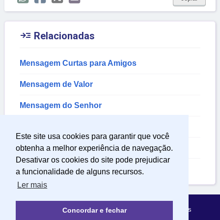

Relacionadas
Mensagem Curtas para Amigos
Mensagem de Valor
Mensagem do Senhor
Mensagem de Jesus
Este site usa cookies para garantir que você
Mensagens Religiosas
obtenha a melhor experiência de navegação.
Desativar os cookies do site pode prejudicar
Mensagem de Pascoa
a funcionalidade de alguns recursos.
Ler mais
Política de Privacidade
Sobre Mensagens Mágicas
Concordar e fechar