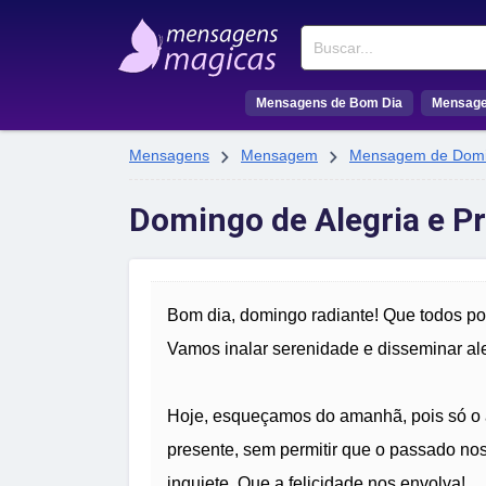
Buscar
Mensagens de Bom Dia
Mensage


Mensagens
Mensagem
Mensagem de Dom
Domingo de Alegria e P
Bom dia, domingo radiante! Que todos p
Vamos inalar serenidade e disseminar ale
Hoje, esqueçamos do amanhã, pois só o ag
presente, sem permitir que o passado nos
inquiete. Que a felicidade nos envolva!