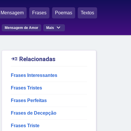
Mensagem
Frases
Poemas
Textos

Mensagem de Amor
Mais

Relacionadas
Frases Interessantes
Frases Tristes
Frases Perfeitas
Frases de Decepção
Frases Triste