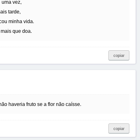
e uma vez,
ais tarde,
cou minha vida.
 mais que doa.
copiar
o haveria fruto se a flor não caísse.
copiar