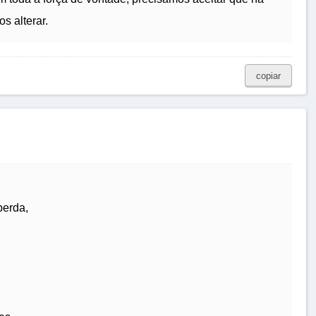
s alterar.
copiar
perda,