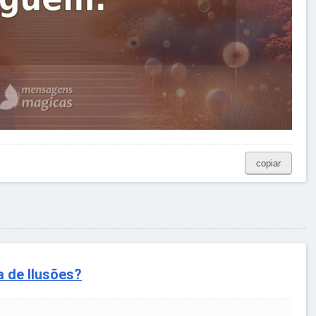
copiar
 de Ilusões?