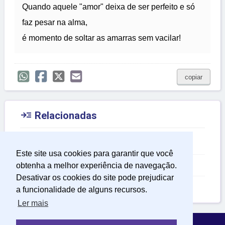
Quando aquele "amor" deixa de ser perfeito e só
faz pesar na alma,
é momento de soltar as amarras sem vacilar!
copiar

Relacionadas
Frases Perfeitas
Este site usa cookies para garantir que você
Frases de Desejo
obtenha a melhor experiência de navegação.
Desativar os cookies do site pode prejudicar
Frases Sobre Beleza Feminina
a funcionalidade de alguns recursos.
Ler mais