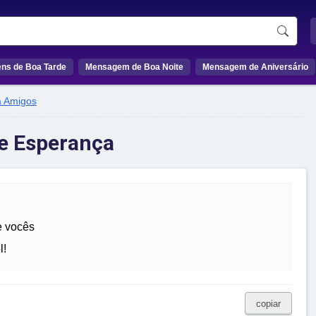
ns de Boa Tarde
Mensagem de Boa Noite
Mensagem de Aniversário
a Amigos
e Esperança
e vocês
l!
copiar