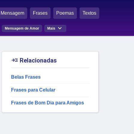
Mensagem
Frases
Poemas
Textos

Mensagem de Amor
Mais

Relacionadas
Belas Frases
Frases para Celular
Frases de Bom Dia para Amigos