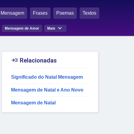
Mensagem
Frases
Poemas
Textos

Mensagem de Amor
Mais

Relacionadas
Significado do Natal Mensagem
Mensagem de Natal e Ano Novo
Mensagem de Natal