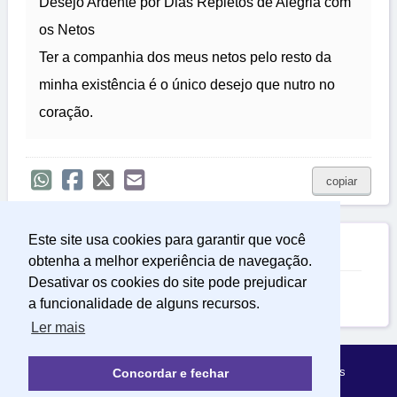
Desejo Ardente por Dias Repletos de Alegria com
os Netos
Ter a companhia dos meus netos pelo resto da
minha existência é o único desejo que nutro no
coração.
copiar
Este site usa cookies para garantir que você

Relacionadas
obtenha a melhor experiência de navegação.
Desativar os cookies do site pode prejudicar
Frases para Celular
a funcionalidade de alguns recursos.
Ler mais
Política de Privacidade
Sobre Mensagens Mágicas
Concordar e fechar