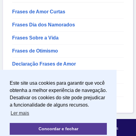
Frases de Amor Curtas
Frases Dia dos Namorados
Frases Sobre a Vida
Frases de Otimismo
Declaração Frases de Amor
Frases de Amor para Namorado
Este site usa cookies para garantir que você
Frases para Foto de Casal
obtenha a melhor experiência de navegação.
Desativar os cookies do site pode prejudicar
Frases Amor da minha Vida
a funcionalidade de alguns recursos.
Ler mais
Política de Privacidade
Sobre Mensagens Mágicas
Concordar e fechar