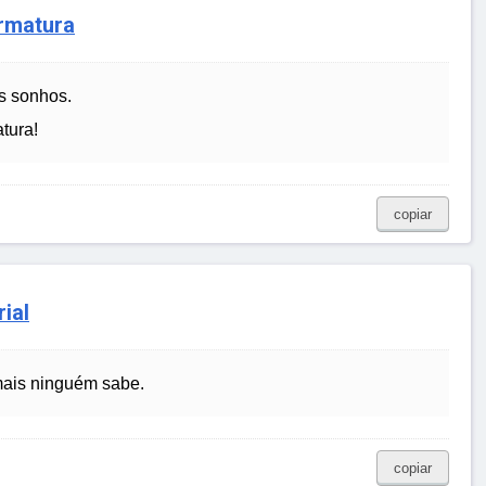
rmatura
s sonhos.
tura!
copiar
ial
mais ninguém sabe.
copiar