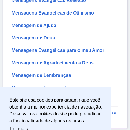
Mensagens Evangélicas Reflexão
Mensagens Evangelicas de Otimismo
Mensagem de Ajuda
Mensagem de Deus
Mensagens Evangélicas para o meu Amor
Mensagem de Agradecimento a Deus
Mensagem de Lembranças
Mensagem de Sentimentos
Este site usa cookies para garantir que você
Mensagem de Casamento
obtenha a melhor experiência de navegação.
Mensagem de Aniversário de Casamento para a
Desativar os cookies do site pode prejudicar
Esposa
a funcionalidade de alguns recursos.
Ler mais