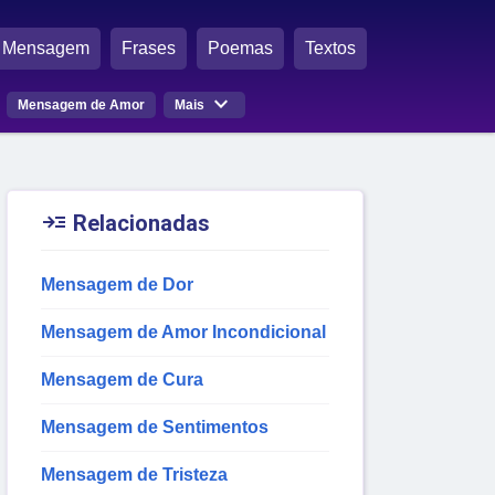
Mensagem
Frases
Poemas
Textos

Mensagem de Amor
Mais

Relacionadas
Mensagem de Dor
Mensagem de Amor Incondicional
Mensagem de Cura
Mensagem de Sentimentos
Mensagem de Tristeza