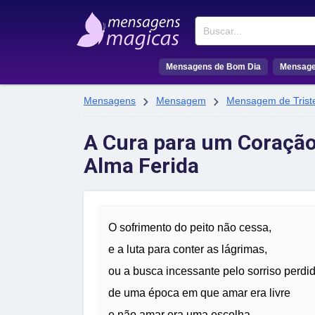
Buscar
Mensagens de Bom Dia
Mensage


Mensagens
Mensagem
Mensagem de Trist
A Cura para um Coração
Alma Ferida
O sofrimento do peito não cessa,
e a luta para conter as lágrimas,
ou a busca incessante pelo sorriso perdid
de uma época em que amar era livre
e não amar era uma escolha.