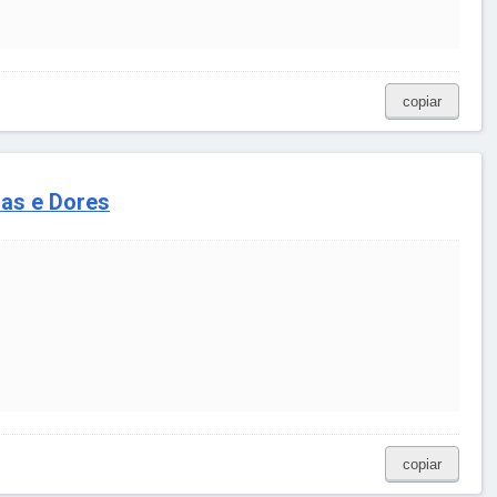
copiar
zas e Dores
copiar