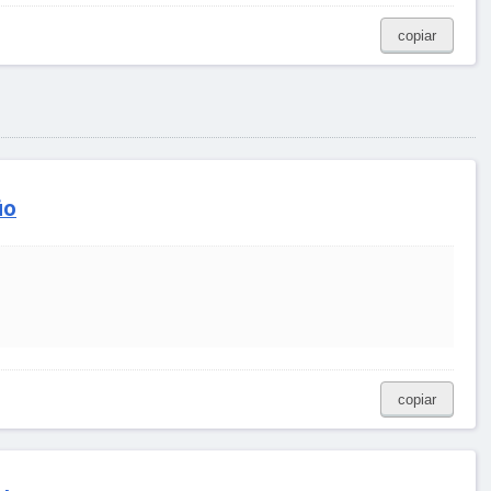
copiar
io
copiar