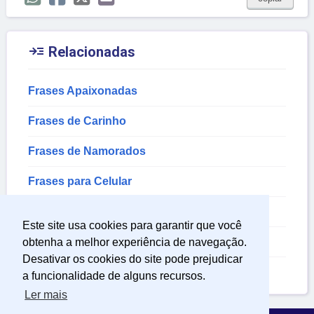

Relacionadas
Frases Apaixonadas
Frases de Carinho
Frases de Namorados
Frases para Celular
Frases de Orgulho
Este site usa cookies para garantir que você
Frases de Pai para Filha
obtenha a melhor experiência de navegação.
Desativar os cookies do site pode prejudicar
Frases para Filha
a funcionalidade de alguns recursos.
Ler mais