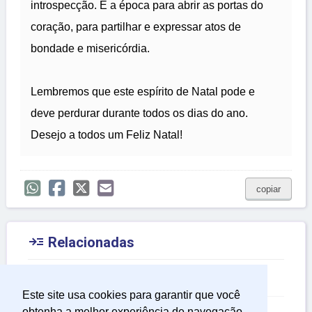
introspecção. É a época para abrir as portas do
coração, para partilhar e expressar atos de
bondade e misericórdia.
Lembremos que este espírito de Natal pode e
deve perdurar durante todos os dias do ano.
Desejo a todos um Feliz Natal!
copiar

Relacionadas
Mensagem de Natal e Ano Novo
Este site usa cookies para garantir que você
Mensagem de Natal
obtenha a melhor experiência de navegação.