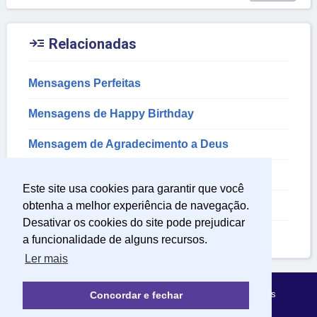

Relacionadas
Mensagens Perfeitas
Mensagens de Happy Birthday
Mensagem de Agradecimento a Deus
Mensagem de Feliz Aniversário
Este site usa cookies para garantir que você
Mensagem de Parabéns
obtenha a melhor experiência de navegação.
Desativar os cookies do site pode prejudicar
Mensagem de Aniversário
a funcionalidade de alguns recursos.
Ler mais
Política de Privacidade
Sobre Mensagens Mágicas
Concordar e fechar