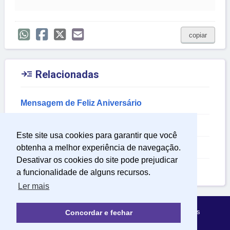
copiar

Relacionadas
Mensagem de Feliz Aniversário
Mensagem de Luta
Este site usa cookies para garantir que você
Mensagem de Parabéns
obtenha a melhor experiência de navegação.
Desativar os cookies do site pode prejudicar
Mensagem de Aniversário
a funcionalidade de alguns recursos.
Ler mais
Política de Privacidade
Sobre Mensagens Mágicas
Concordar e fechar