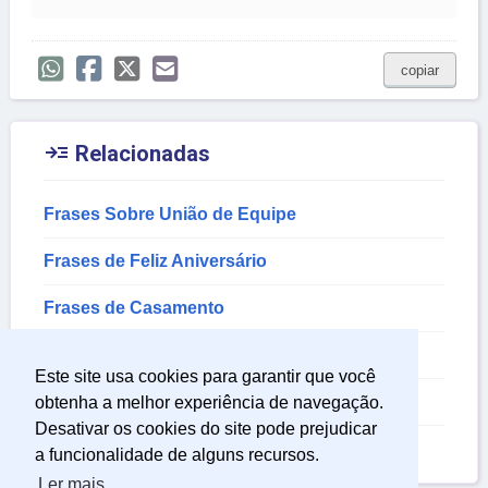
copiar

Relacionadas
Frases Sobre União de Equipe
Frases de Feliz Aniversário
Frases de Casamento
Frases de Força
Este site usa cookies para garantir que você
Frases de Deus Motivação
obtenha a melhor experiência de navegação.
Desativar os cookies do site pode prejudicar
Frases Catolicas
a funcionalidade de alguns recursos.
Ler mais