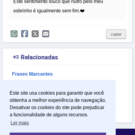
Este sentimento louco que nutro pelo meu
sobrinho é igualmente sem fim.❤️
copiar

Relacionadas
Frases Marcantes
Frases Coração
Este site usa cookies para garantir que você
Frases para Biografia
obtenha a melhor experiência de navegação.
Desativar os cookies do site pode prejudicar
Frases para Sobrinho
a funcionalidade de alguns recursos.
Ler mais