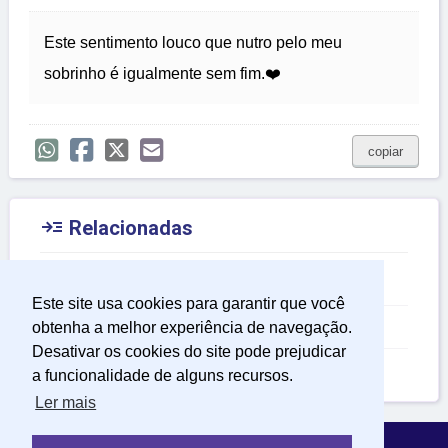
Este sentimento louco que nutro pelo meu
sobrinho é igualmente sem fim.❤️
copiar

Relacionadas
Frases para Celular
Este site usa cookies para garantir que você
Frases para Sobrinho
obtenha a melhor experiência de navegação.
Desativar os cookies do site pode prejudicar
Frases de Admiração
a funcionalidade de alguns recursos.
Ler mais